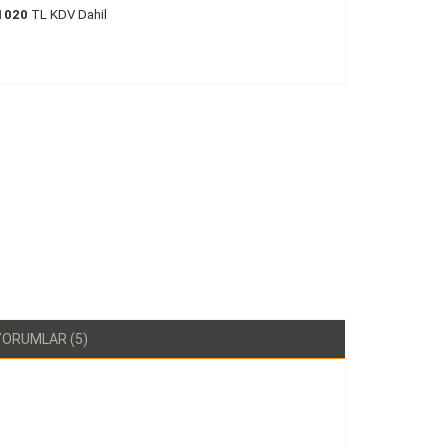
1020
TL KDV Dahil
YORUMLAR (5)