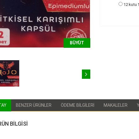
12 kutu
BÜYÜT
TAY
BENZER ÜRÜNLER
ÖDEME BİLGİLERİ
MAKALELER
RÜN BİLGİSİ