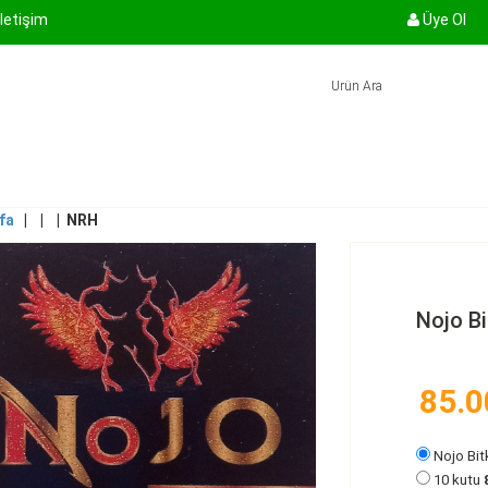
İletişim
Üye Ol
fa
| |
| NRH
Nojo Bi
85.0
Nojo Bit
10 kutu