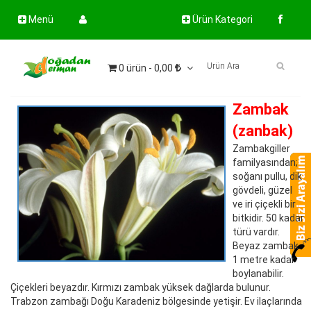
Menü
Ürün Kategori
0 ürün - 0,00
Zambak
(zanbak)
Zambakgiller
familyasından;
soğanı pullu, dik
gövdeli, güzel
ve iri çiçekli bir
bitkidir. 50 kadar
türü vardır.
Beyaz zambak
1 metre kadar
boylanabilir.
Çiçekleri beyazdır. Kırmızı zambak yüksek dağlarda bulunur.
Trabzon zambağı Doğu Karadeniz bölgesinde yetişir. Ev ilaçlarında