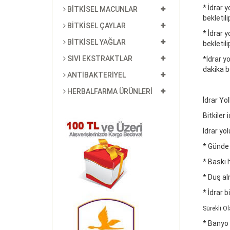
* İdrar 
BİTKİSEL MACUNLAR
bekletili
BİTKİSEL ÇAYLAR
* İdrar 
BİTKİSEL YAĞLAR
bekletili
SIVI EKSTRAKTLAR
*İdrar y
dakika be
ANTİBAKTERİYEL
HERBALFARMA ÜRÜNLERİ
İdrar Yo
Bitkiler 
İdrar yo
* Günde
* Baskı 
* Duş a
* İdrar 
Sürekli O
* Banyo