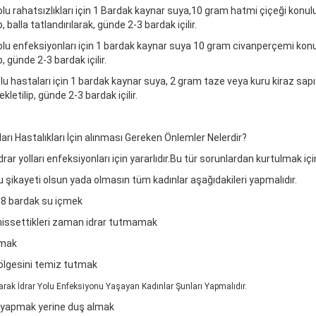
yolu rahatsızlıkları için 1 Bardak kaynar suya,10 gram hatmi çiçeği konul
p, balla tatlandırılarak, günde 2-3 bardak içilir.
yolu enfeksiyonları için 1 bardak kaynar suya 10 gram civanperçemi konu
p, günde 2-3 bardak içilir.
olu hastaları için 1 bardak kaynar suya, 2 gram taze veya kuru kiraz sapı
kletilip, günde 2-3 bardak içilir.
lları Hastalıkları İçin alınması Gereken Önlemler Nelerdir?
idrar yolları enfeksiyonları için yararlıdır.Bu tür sorunlardan kurtulmak iç
lu şikayeti olsun yada olmasın tüm kadınlar aşağıdakileri yapmalıdır.
 8 bardak su içmek
hissettikleri zaman idrar tutmamak
lmak
bölgesini temiz tutmak
larak İdrar Yolu Enfeksiyonu Yaşayan Kadınlar Şunları Yapmalıdır.
 yapmak yerine duş almak