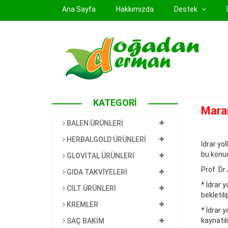
(current)
Ana Sayfa
Hakkımızda
Destek
KATEGORİ
Maran
BALEN ÜRÜNLERİ
HERBALGOLD ÜRÜNLERİ
İdrar yo
bu konud
GLOVİTAL ÜRÜNLERİ
Prof. Dr 
GIDA TAKVİYELERİ
* İdrar 
CİLT ÜRÜNLERİ
bekletili
KREMLER
* İdrar 
kaynatıl
SAÇ BAKIM