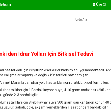
İletişim
Üye Ol
ki den İdrar Yolları İçin Bitkisel Tedavi
lları hastalıkları için çeşitli bitkisel kürler karışımlar uygulanmaktadır.
a çalışmalar yapmış ve değişik kür tarifleri hazırlamıştır.
Ahmet Maranki den idrar yolu hastalıkları için pratik bitkisel formülleri:
yolu hastalıkları için 1 Bardak kaynar suya, 4-10 gram andız otu kökü kon
p , günde 2-3 bardak içilir.
yolu hastalıkları için 8 kilo kaynar suya 500 gram sarı kantaron konur. 40 
ır,süzülür. Sabah, öğle, akşam yemeklerden 1 saat önce 1 bardak içilir.