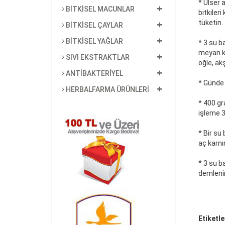
* Ülser 
BİTKİSEL MACUNLAR
bitkiler
tüketin.
BİTKİSEL ÇAYLAR
BİTKİSEL YAĞLAR
* 3 su b
meyan kö
SIVI EKSTRAKTLAR
öğle, ak
ANTİBAKTERİYEL
* Günde b
HERBALFARMA ÜRÜNLERİ
* 400 gr
işleme 3
* Bir su 
aç karnı
* 3 su b
demlenir
Etiketle