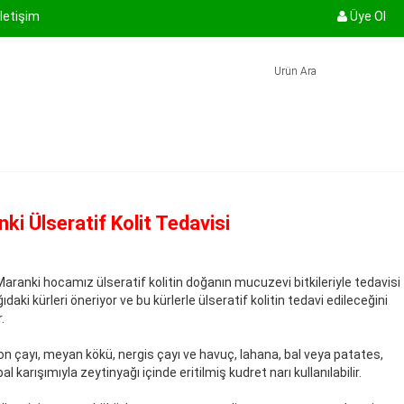
İletişim
Üye Ol
ki Ülseratif Kolit Tedavisi
ranki hocamız ülseratif kolitin doğanın mucuzevi bitkileriyle tedavisi
ıdaki kürleri öneriyor ve bu kürlerle ülseratif kolitin tedavi edileceğini
.
n çayı, meyan kökü, nergis çayı ve havuç, lahana, bal veya patates,
al karışımıyla zeytinyağı içinde eritilmiş kudret narı kullanılabilir.