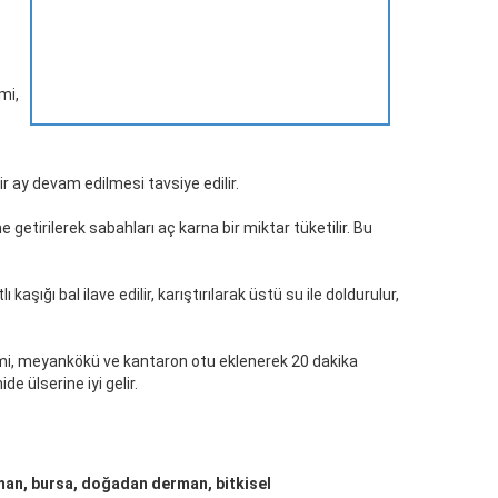
mi,
bir ay devam edilmesi tavsiye edilir.
e getirilerek sabahları aç karna bir miktar tüketilir. Bu
aşığı bal ilave edilir, karıştırılarak üstü su ile doldurulur,
çemi, meyankökü ve kantaron otu eklenerek 20 dakika
e ülserine iyi gelir.
rman, bursa, doğadan derman, bitkisel