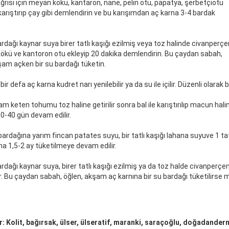
ağrısı için meyan kökü, kantaron, nane, pelin otu, papatya, şerbetçiotu
i karıştırıp çay gibi demlendirin ve bu karışımdan aç karna 3-4 bardak
ardağı kaynar suya birer tatlı kaşığı ezilmiş veya toz halinde civanperçe
kü ve kantoron otu ekleyip 20 dakika demlendirin. Bu çaydan sabah,
şam açken bir su bardağı tüketin.
ir defa aç karna kudret narı yenilebilir ya da su ile içilir. Düzenli olarak 
am keten tohumu toz haline getirilir sonra bal ile karıştırılıp macun halin
0-40 gün devam edilir.
bardağına yarım fincan patates suyu, bir tatlı kaşığı lahana suyuve 1 tatlı k
na 1,5-2 ay tüketilmeye devam edilir.
ardağı kaynar suya, birer tatlı kaşığı ezilmiş ya da toz halde civanper
. Bu çaydan sabah, öğlen, akşam aç karnına bir su bardağı tüketilirse mid
r: Kolit, bağırsak, ülser, ülseratif, maranki, saraçoğlu, doğadande