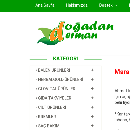
(current)
Ana Sayfa
Hakkımızda
Destek
KATEGORİ
BALEN ÜRÜNLERİ
Maran
HERBALGOLD ÜRÜNLERİ
GLOVİTAL ÜRÜNLERİ
Ahmet Ma
için aşağ
GIDA TAKVİYELERİ
belirtiyor
CİLT ÜRÜNLERİ
*Kantaro
KREMLER
lahana, b
SAÇ BAKIM