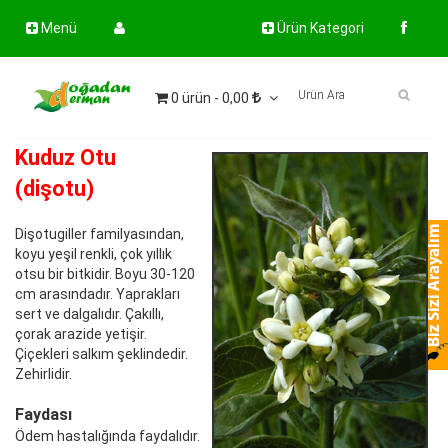
Menü
Ürün Kategori
0 ürün - 0,00
Kuduz Otu
(dişotu)
Dişotugiller familyasından,
koyu yeşil renkli, çok yıllık
otsu bir bitkidir. Boyu 30-120
cm arasındadır. Yaprakları
sert ve dalgalıdır. Çakıllı,
çorak arazide yetişir.
Çiçekleri salkım şeklindedir.
Zehirlidir.
Faydası
Ödem hastalığında faydalıdır.