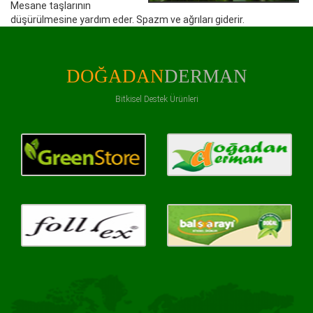
Mesane taşlarının
düşürülmesine yardım eder. Spazm ve ağrıları giderir.
DOĞADAN
DERMAN
Bitkisel Destek Ürünleri