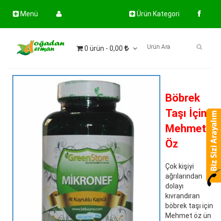
Menü
Ürün Kategori
0 ürün - 0,00
Böbrek
Taşı İçin
Mehmet
Öz
Çok kişiyi
ağrılarından
dolayı
kıvrandıran
böbrek taşı için
Mehmet öz ün