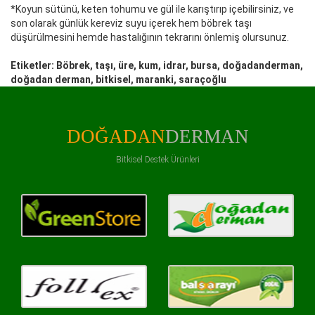
*Koyun sütünü, keten tohumu ve gül ile karıştırıp içebilirsiniz, ve
son olarak günlük kereviz suyu içerek hem böbrek taşı
düşürülmesini hemde hastalığının tekrarını önlemiş olursunuz.
Etiketler: Böbrek, taşı, üre, kum, idrar, bursa, doğadanderman,
doğadan derman, bitkisel, maranki, saraçoğlu
DOĞADAN
DERMAN
Bitkisel Destek Ürünleri