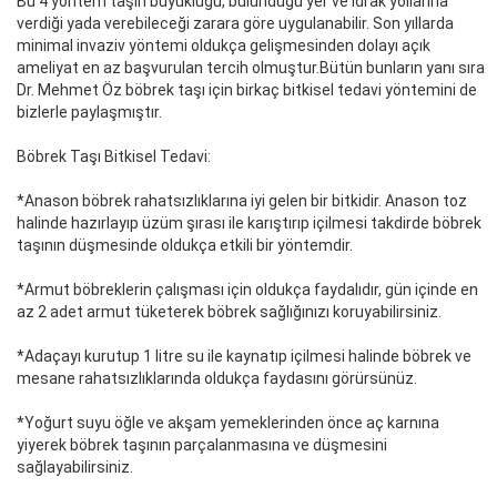
Bu 4 yöntem taşın büyüklüğü, bulunduğu yer ve idrak yollarına
verdiği yada verebileceği zarara göre uygulanabilir. Son yıllarda
minimal invaziv yöntemi oldukça gelişmesinden dolayı açık
ameliyat en az başvurulan tercih olmuştur.Bütün bunların yanı sıra
Dr. Mehmet Öz böbrek taşı için birkaç bitkisel tedavi yöntemini de
bizlerle paylaşmıştır.
Böbrek Taşı Bitkisel Tedavi:
*Anason böbrek rahatsızlıklarına iyi gelen bir bitkidir. Anason toz
halinde hazırlayıp üzüm şırası ile karıştırıp içilmesi takdirde böbrek
taşının düşmesinde oldukça etkili bir yöntemdir.
*Armut böbreklerin çalışması için oldukça faydalıdır, gün içinde en
az 2 adet armut tüketerek böbrek sağlığınızı koruyabilirsiniz.
*Adaçayı kurutup 1 litre su ile kaynatıp içilmesi halinde böbrek ve
mesane rahatsızlıklarında oldukça faydasını görürsünüz.
*Yoğurt suyu öğle ve akşam yemeklerinden önce aç karnına
yiyerek böbrek taşının parçalanmasına ve düşmesini
sağlayabilirsiniz.