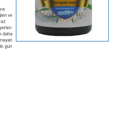
nra
ğlen ve
raz
erleri
ak daha
lamayan
ir, gün