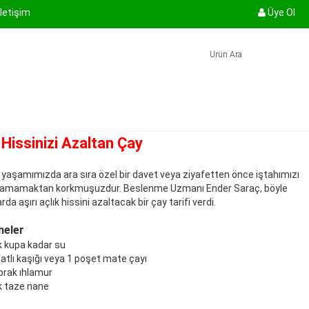
İletişim
Üye Ol
 Hissinizi Azaltan Çay
yaşamımızda ara sıra özel bir davet veya ziyafetten önce iştahımızı
yamamaktan korkmuşuzdur. Beslenme Uzmanı Ender Saraç, böyle
a aşırı açlık hissini azaltacak bir çay tarifi verdi.
eler
k kupa kadar su
atlı kaşığı veya 1 poşet mate çayı
prak ıhlamur
k taze nane