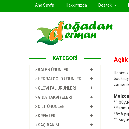
(current)
Ana Sayfa
Hakkımızda
Destek
KATEGORİ
Açlık
BALEN ÜRÜNLERİ
Hepimiz 
baskıla
HERBALGOLD ÜRÜNLERİ
zamanlard
GLOVİTAL ÜRÜNLERİ
Malzem
GIDA TAKVİYELERİ
*1 büyü
CİLT ÜRÜNLERİ
*Yarım t
*5–6 ya
KREMLER
*1 küçü
SAÇ BAKIM