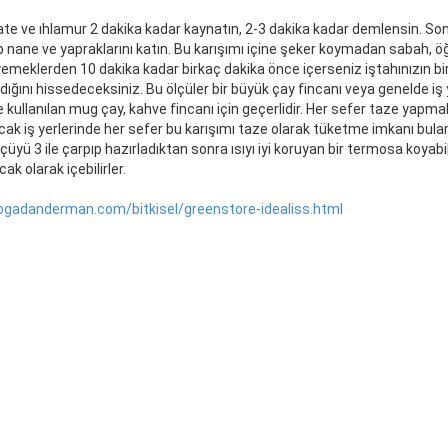
e ve ıhlamur 2 dakika kadar kaynatın, 2-3 dakika kadar demlensin. So
p nane ve yapraklarını katın. Bu karışımı içine şeker koymadan sabah, ö
meklerden 10 dakika kadar birkaç dakika önce içerseniz iştahınızın bi
dığını hissedeceksiniz. Bu ölçüler bir büyük çay fincanı veya genelde iş y
e kullanılan mug çay, kahve fincanı için geçerlidir. Her sefer taze yapm
Ancak iş yerlerinde her sefer bu karışımı taze olarak tüketme imkanı bu
ölçüyü 3 ile çarpıp hazırladıktan sonra ısıyı iyi koruyan bir termosa koyabil
cak olarak içebilirler.
dogadanderman.com/bitkisel/greenstore-idealiss.html