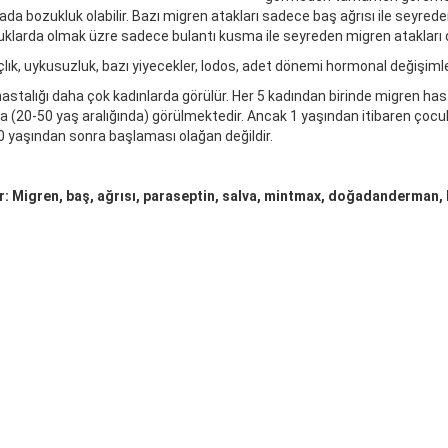
a bozukluk olabilir. Bazı migren atakları sadece baş ağrısı ile seyreder
klarda olmak üzre sadece bulantı kusma ile seyreden migren atakları d
çlık, uykusuzluk, bazı yiyecekler, lodos, adet dönemi hormonal değişimler
astalığı daha çok kadınlarda görülür. Her 5 kadından birinde migren hast
 (20-50 yaş aralığında) görülmektedir. Ancak 1 yaşından itibaren çocuk
 yaşından sonra başlaması olağan değildir.
er: Migren, baş, ağrısı, paraseptin, salva, mintmax, doğadanderman,