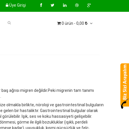
Üye Girişi
0 ürün - 0,00
baş ağrısı migren değildir.Peki migrenin tam tanımı
.
ize olmakla birlikte, nöroloji ve gastrointestinal bulguların
de gelen bir hastalıktır. Gastrointestinal bulgular olarak
örülebilir. Işık, ses ve koku hassasiyeti gelişebilir.
önmesi, görme ile ilgili bozukluklar (ışıklı, perdeli
e kadar), uyuşukluk, kısmi güçsüzlük ve felç,