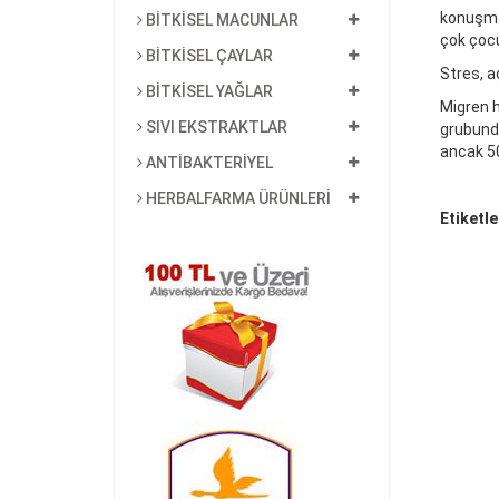
konuşmad
BİTKİSEL MACUNLAR
çok çocu
BİTKİSEL ÇAYLAR
Stres, a
BİTKİSEL YAĞLAR
Migren h
SIVI EKSTRAKTLAR
grubunda
ancak 50
ANTİBAKTERİYEL
HERBALFARMA ÜRÜNLERİ
Etiketl