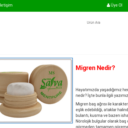
İletişim
Üye Ol
Migren Nedir?
Hayatımızda yaşadığımız her 
nedir? İşte bunla ilgili yazımız
Migren baş ağrısı ile karakter
eşlik edebildiği, ataklar halin
bulantı, kusma ve bazen ishal g
Nörolojik bulgular olarak baş d
görmeden tamamen görememey